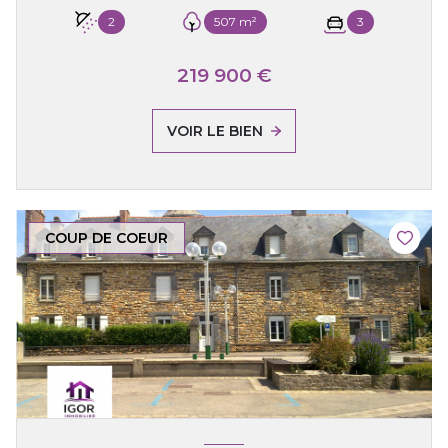
2
507 m²
3
219 900 €
VOIR LE BIEN
COUP DE COEUR