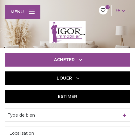
0
FR
MENU
ACHETER
LOUER
De l'ancien
De l'immo pro
ESTIMER
à l'année
De l'immo pro
Type de bien