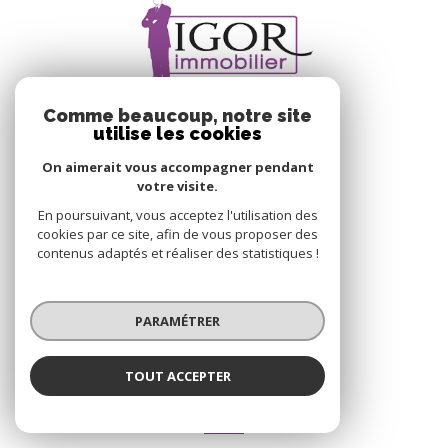
Comme beaucoup, notre site
utilise les cookies
On aimerait vous accompagner pendant
votre visite.
IGOR IMMOBILIER
En poursuivant, vous acceptez l'utilisation des
cookies par ce site, afin de vous proposer des
8 PLACE BON ACCUEIL,
contenus adaptés et réaliser des statistiques !
44590
DERVAL
02 40 55 39 68
PARAMÉTRER
igorimmobilier@orange.fr
TOUT ACCEPTER
NOS RÉSEAUX