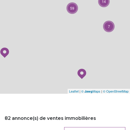
14
59
7
Leaflet
|
©
Maps
|
© OpenStreetMap
Jawg
82
annonce(s) de ventes immobilières