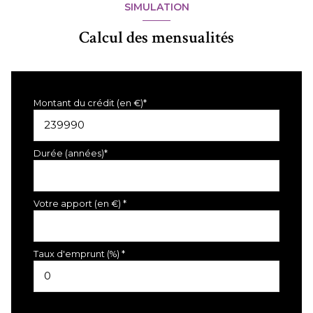
SIMULATION
Calcul des mensualités
Montant du crédit (en €)*
Durée (années)*
Votre apport (en €) *
Taux d'emprunt (%) *