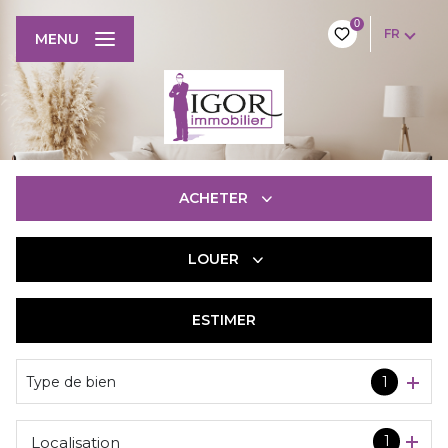
0
FR
MENU
ACHETER
LOUER
De l'ancien
De l'immo pro
ESTIMER
à l'année
De l'immo pro
Type de bien
1
1
Localisation