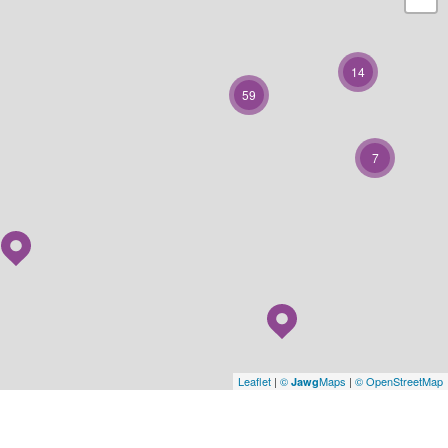
14
59
7
Leaflet
|
©
Maps
|
© OpenStreetMap
Jawg