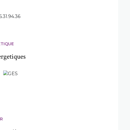
.31.94.36
ÉTIQUE
ergetiques
ER