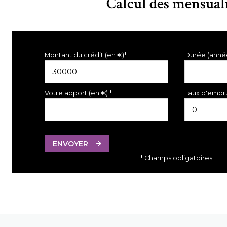
Calcul des mensual
Montant du crédit (en €)*
Durée (anné
Votre apport (en €) *
Taux d'empru
ENVOYER
* Champs obligatoires