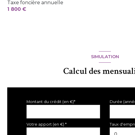
Taxe foncière annuelle
1 800 €
SIMULATION
Calcul des mensual
Montant du crédit (en €)*
Durée (anné
Votre apport (en €) *
Taux d'empru