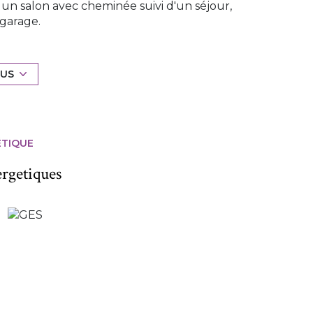
un salon avec cheminée suivi d'un séjour,
garage.
salle de bain avec baignoire ,douche, double
 une grande terrasse carrelée, le tout sur un
LUS
4.57% d'honoraires à la charge de l'acquéreur.
 au 06.15.26.26.94 ou 02.40.55.39.68.
ÉTIQUE
ergetiques