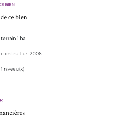
CE BIEN
 de ce bien
terrain 1 ha
construit en 2006
1 niveau(x)
ER
inancières