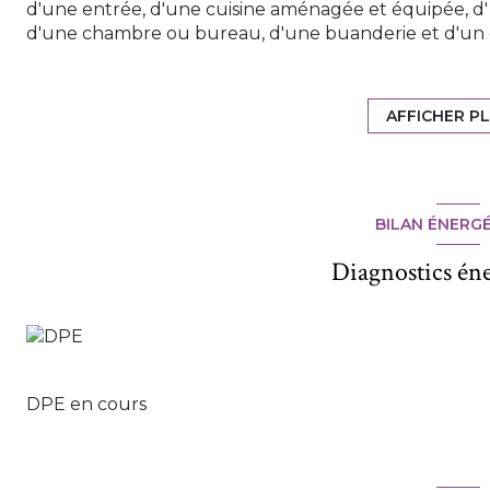
d'une entrée, d'une cuisine aménagée et équipée, d' 
d'une chambre ou bureau, d'une buanderie et d'un 
A l'étage: une mezzanine, 4 chambres, dressing, une 
vasques et WC, 2 balcons.
Chauffage économique par aérothermie. A l'extérieur:
AFFICHER P
terrain engazonné de 1000m².
Prix net vendeur: 350 000€. Prix F.A.I: 366 000€ soit 
Pour tout renseignement contacter Jacqueline Expert
BILAN ÉNERG
Diagnostics én
DPE en cours