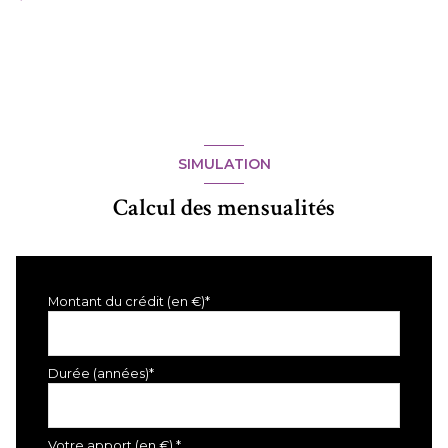
SIMULATION
Calcul des mensualités
Montant du crédit (en €)*
Durée (années)*
Votre apport (en €) *