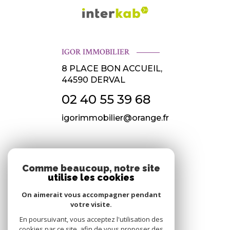
IGOR IMMOBILIER
8 PLACE BON ACCUEIL,
44590
DERVAL
02 40 55 39 68
igorimmobilier@orange.fr
NOS RÉSEAUX
Comme beaucoup, notre site
utilise les cookies
Nous suivre
On aimerait vous accompagner pendant
votre visite.
En poursuivant, vous acceptez l'utilisation des
cookies par ce site, afin de vous proposer des