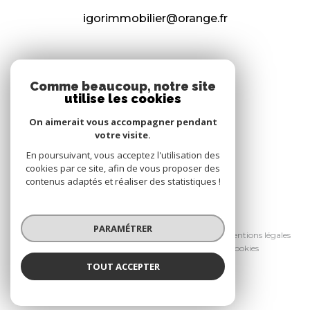
igorimmobilier@orange.fr
NOS RÉSEAUX
Comme beaucoup, notre site
utilise les cookies
Nous suivre
On aimerait vous accompagner pendant
votre visite.
En poursuivant, vous acceptez l'utilisation des
cookies par ce site, afin de vous proposer des
contenus adaptés et réaliser des statistiques !
© 2026 | Tous droits réservés
PARAMÉTRER
Nos honoraires
Nos partenaires
Mentions légales
Admin
Politique RGPD
Cookies
TOUT ACCEPTER
Réalisé par :