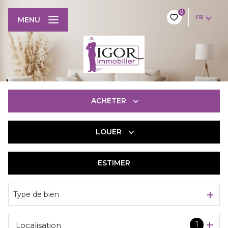
0
FR
MENU
ACHETER
LOUER
De l'ancien
De l'immo pro
ESTIMER
à l'année
De l'immo pro
Type de bien
1
Localisation