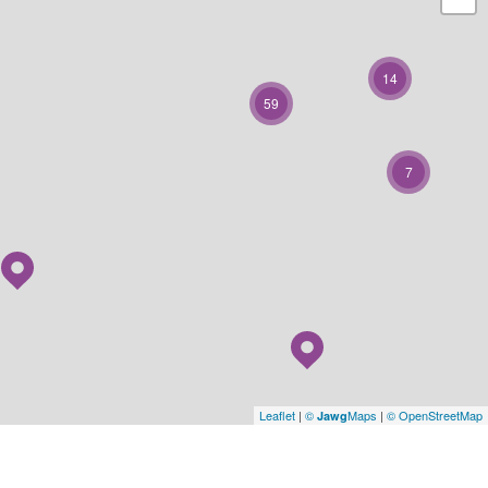
14
59
7
Leaflet
|
©
Maps
|
© OpenStreetMap
Jawg