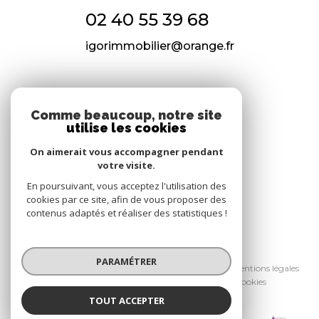
02 40 55 39 68
igorimmobilier@orange.fr
NOS RÉSEAUX
Comme beaucoup, notre site
utilise les cookies
Nous suivre
On aimerait vous accompagner pendant
votre visite.
En poursuivant, vous acceptez l'utilisation des
cookies par ce site, afin de vous proposer des
contenus adaptés et réaliser des statistiques !
© 2026 | Tous droits réservés
PARAMÉTRER
Nos honoraires
Nos partenaires
Mentions légales
Admin
Politique RGPD
Cookies
TOUT ACCEPTER
Réalisé par :
Igor Immobilier