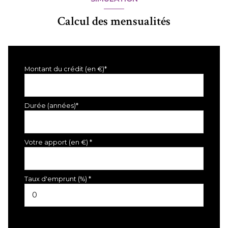
Calcul des mensualités
Montant du crédit (en €)*
Durée (années)*
Votre apport (en €) *
Taux d'emprunt (%) *