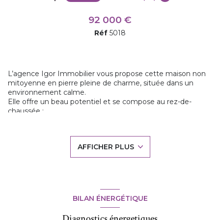
92 000 €
Réf
5018
L’agence Igor Immobilier vous propose cette maison non
mitoyenne en pierre pleine de charme, située dans un
environnement calme.
Elle offre un beau potentiel et se compose au rez-de-
chaussée :
D’une cuisine, d’un séjour avec poêle à granulés, d’une
chambre, d’une salle d’eau et de WC.
De nombreuses dépendances complètent ce bien : Cellier,
AFFICHER PLUS
grenier aménageable, cave, garage et débarras, laissant
entrevoir de multiples possibilités d’aménagement.
À l’extérieur, vous profiterez d’un vaste terrain d’environ
3000 m², idéal pour les amoureux de nature ou pour un
projet d’agrandissement. Possibilité d'acquérir une parcelle
de terrain attenant
BILAN ÉNERGÉTIQUE
Atout majeur :
Fort potentiel de rénovation pour créer un
lieu de vie à votre image.
Diagnostics énergetiques