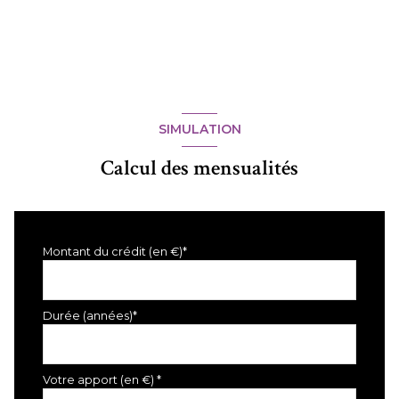
SIMULATION
Calcul des mensualités
Montant du crédit (en €)*
Durée (années)*
Votre apport (en €) *