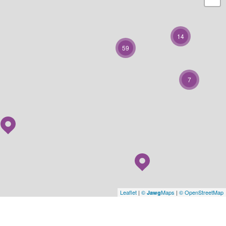
14
59
7
Leaflet
|
©
Maps
|
© OpenStreetMap
Jawg