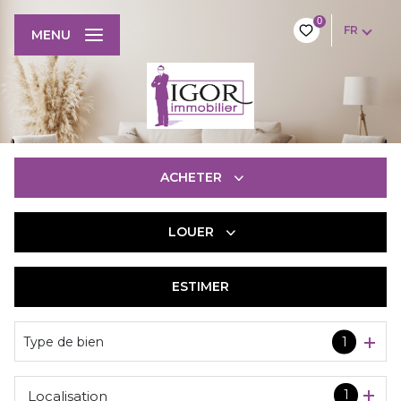
0
FR
MENU
ACHETER
LOUER
De l'ancien
De l'immo pro
ESTIMER
à l'année
De l'immo pro
Type de bien
1
1
Localisation