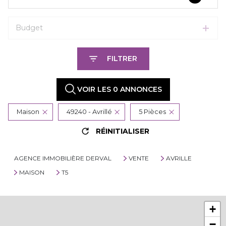
Budget
FILTRER
VOIR LES
0
ANNONCES
Maison
49240 - Avrillé
5 Pièces
RÉINITIALISER
AGENCE IMMOBILIÈRE DERVAL
VENTE
AVRILLE
MAISON
T5
+
−