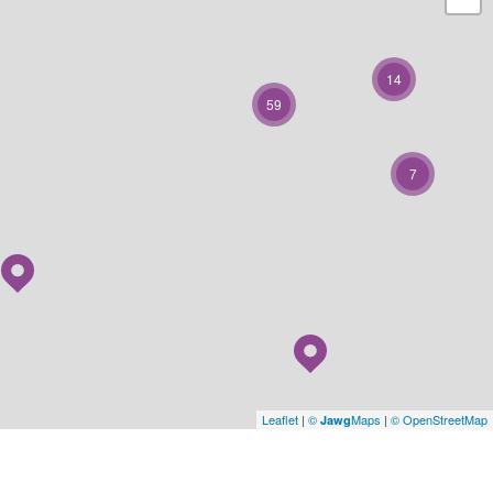
14
59
7
Leaflet
|
©
Maps
|
© OpenStreetMap
Jawg