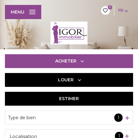
0
FR
MENU
ACHETER
LOUER
De l'ancien
De l'immo pro
ESTIMER
à l'année
De l'immo pro
Type de bien
1
1
Localisation