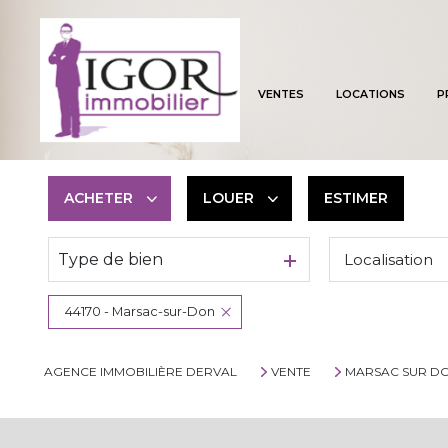
VENTES
LOCATIONS
P
ACHETER
LOUER
ESTIMER
Type de bien
Localisation
De l'ancien
à l'année
De l'immo pro
De l'immo pro
44170 - Marsac-sur-Don
AGENCE IMMOBILIÈRE DERVAL
VENTE
MARSAC SUR D