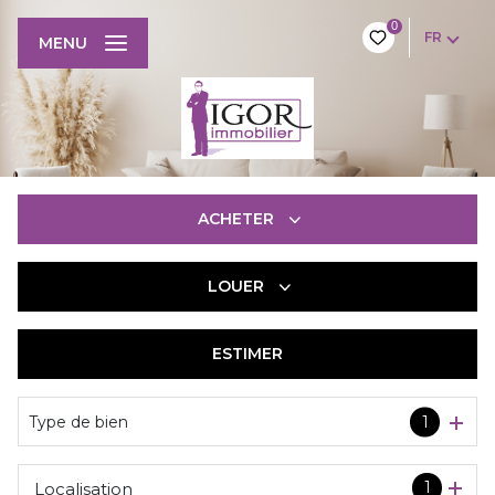
0
FR
MENU
ACHETER
LOUER
De l'ancien
De l'immo pro
ESTIMER
à l'année
De l'immo pro
Type de bien
1
1
Localisation