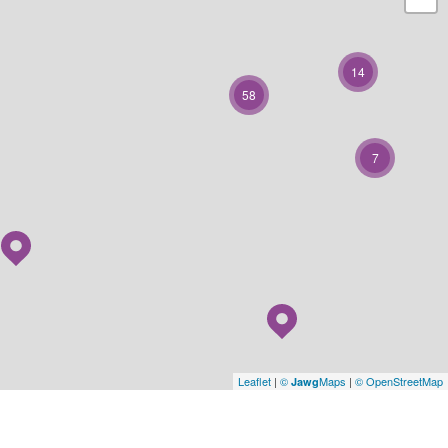
14
58
7
Leaflet
|
©
Maps
|
© OpenStreetMap
Jawg