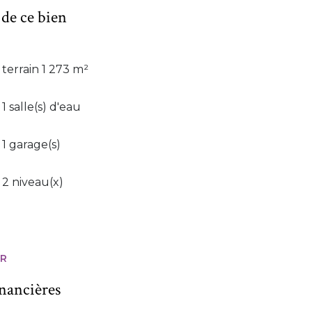
 de ce bien
terrain 1 273 m²
1 salle(s) d'eau
1 garage(s)
2 niveau(x)
ER
inancières