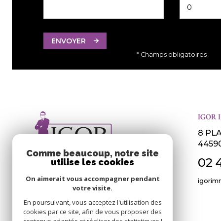
ENVOYER
* Champs obligatoires
IGOR 
8 PL
4459
Comme beaucoup, notre site
02 
utilise les cookies
On aimerait vous accompagner pendant
igorim
votre visite.
En poursuivant, vous acceptez l'utilisation des
cookies par ce site, afin de vous proposer des