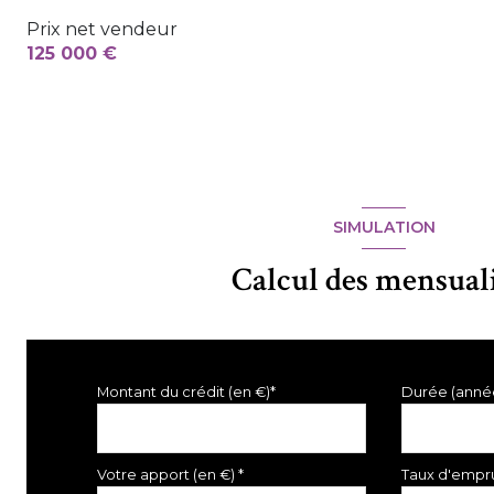
Prix net vendeur
125 000 €
SIMULATION
Calcul des mensual
Montant du crédit (en €)*
Durée (anné
Votre apport (en €) *
Taux d'empru