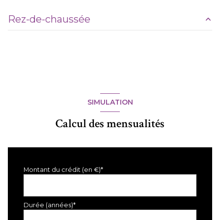
Rez-de-chaussée
chambre
m²
chambre
m²
chambre
m²
cuisine
m²
SIMULATION
salon/sejour
m²
Calcul des mensualités
salle de bain
m²
Montant du crédit (en €)*
Durée (années)*