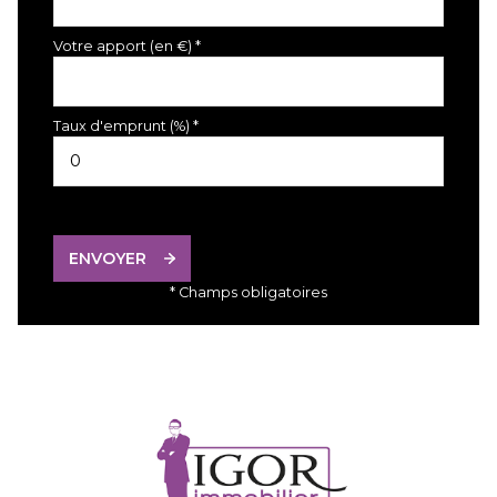
Votre apport (en €) *
Taux d'emprunt (%) *
ENVOYER
* Champs obligatoires